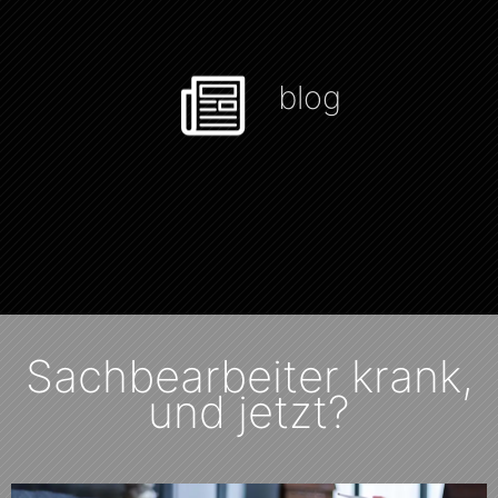
blog
Sachbearbeiter krank,
und jetzt?